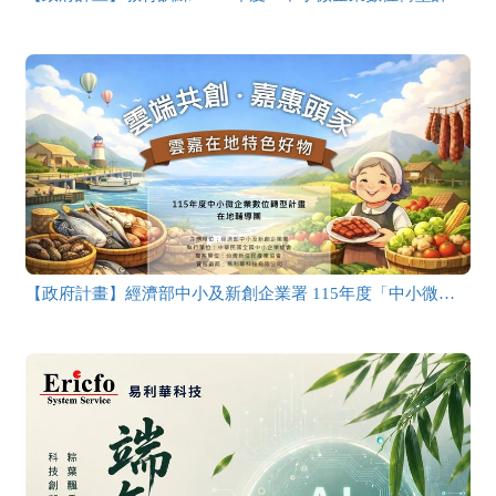
【政府計畫】經濟部中小及新創企業署 115年度「中小微企業數位轉型計畫」雲端共創・嘉惠頭家數位平台上線