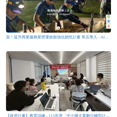
賀！提升商業服務業營運效能強化韌性計畫 單店導入 - AI智慧型購物網方案，陸續上線服務！
【政府計畫】教育訓練 - 115年度「中小微企業數位轉型計畫」雲端共創・嘉惠頭家 - AI智慧型購物網教育訓練