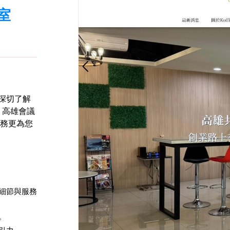
室
們深切了解
，高雄會議
務更為您
細節與服務
。